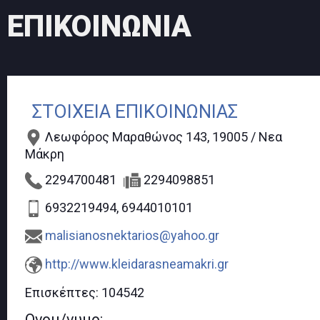
ΕΠΙΚΟΙΝΩΝΙΑ
ΣΤΟΙΧΕΙΑ ΕΠΙΚΟΙΝΩΝΙΑΣ
Λεωφόρος Μαραθώνος 143, 19005 / Νεα
Μάκρη
2294700481
2294098851
6932219494, 6944010101
malisianosnektarios@yahoo.gr
http://www.kleidarasneamakri.gr
Επισκέπτες:
104542
Ονομ/νυμο: